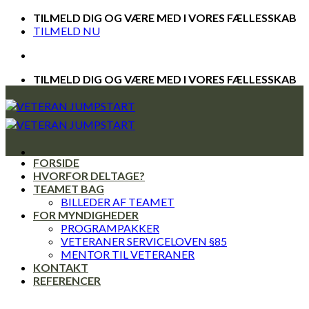
Skip
TILMELD DIG OG VÆRE MED I VORES FÆLLESSKAB
to
TILMELD NU
content
TILMELD DIG OG VÆRE MED I VORES FÆLLESSKAB
FORSIDE
HVORFOR DELTAGE?
TEAMET BAG
BILLEDER AF TEAMET
FOR MYNDIGHEDER
PROGRAMPAKKER
VETERANER SERVICELOVEN §85
MENTOR TIL VETERANER
KONTAKT
REFERENCER