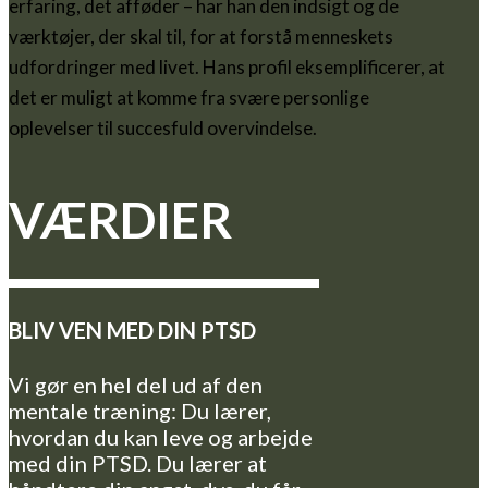
erfaring, det afføder – har han den indsigt og de
værktøjer, der skal til, for at forstå menneskets
udfordringer med livet. Hans profil eksemplificerer, at
det er muligt at komme fra svære personlige
oplevelser til succesfuld overvindelse.
VÆRDIER
BLIV VEN MED DIN PTSD
Vi gør en hel del ud af den
mentale træning: Du lærer,
hvordan du kan leve og arbejde
med din PTSD. Du lærer at