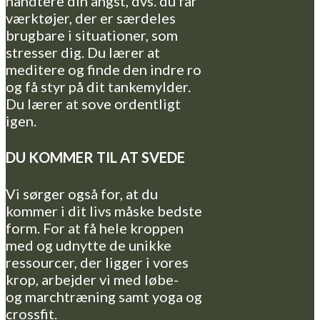
håndtere din angst, dvs. du får
værktøjer, der er særdeles
brugbare i situationer, som
stresser dig. Du lærer at
meditere og finde den indre ro
og få styr på dit tankemylder.
Du lærer at sove ordentligt
igen.
DU KOMMER TIL AT SVEDE
Vi sørger også for, at du
kommer i dit livs måske bedste
form. For at få hele kroppen
med og udnytte de unikke
ressourcer, der ligger i vores
krop, arbejder vi med løbe-
og marchtræning samt yoga og
crossfit.