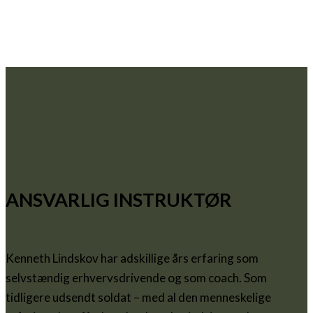
ANSVARLIG INSTRUKTØR
Kenneth Lindskov har adskillige års erfaring som
selvstændig erhvervsdrivende og som coach. Som
tidligere udsendt soldat – med al den menneskelige