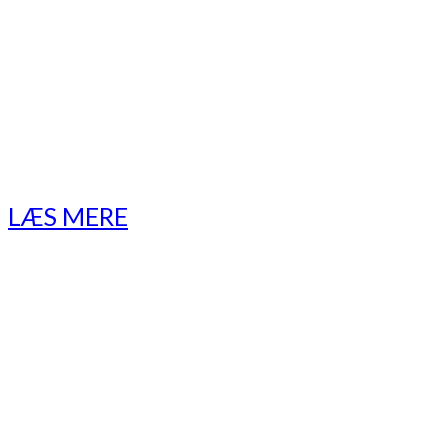
udfærdigelse af CV og
jobansøgning, når du efter
de 3 måneders Jumpstart
har fået mod på
arbejdslivet igen.
LÆS MERE