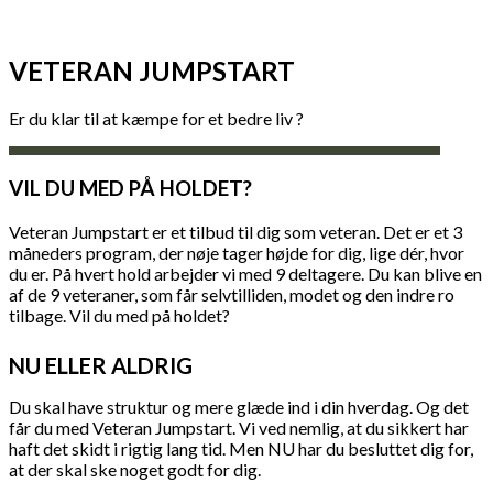
VETERAN JUMPSTART
Er du klar til at kæmpe for et bedre liv ?
VIL DU MED PÅ HOLDET?
Veteran Jumpstart er et tilbud til dig som veteran. Det er et 3
måneders program, der nøje tager højde for dig, lige dér, hvor
du er. På hvert hold arbejder vi med 9 deltagere. Du kan blive en
af de 9 veteraner, som får selvtilliden, modet og den indre ro
tilbage. Vil du med på holdet?
NU ELLER ALDRIG
Du skal have struktur og mere glæde ind i din hverdag. Og det
får du med Veteran Jumpstart. Vi ved nemlig, at du sikkert har
haft det skidt i rigtig lang tid. Men NU har du besluttet dig for,
at der skal ske noget godt for dig.