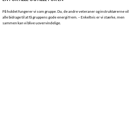
På holdet fungerer vi som gruppe. Du, de andre veteraner og instruktørerne vil
alle bidrage til at få gruppens gode energi frem. – Enkeltvis er vi stærke, men
sammen kan vi blive uovervindelige.