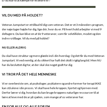
Er du klar til at kæmpe for et bedre liv ?
VIL DU MED PÅ HOLDET?
Veteran Jumpstart er et tilbud til dig som veteran. Det er et 3 måneders program,
der nøje tager højde for dig, lige dér, hvor du er. På hvert hold arbejder vi med 9
deltagere. Du kan blive en af de 9 veteraner, som får selvtilliden, modet og den
indre ro tilbage. Vil du med på holdet?
NU ELLER ALDRIG
Du skal have struktur og mere glæde ind i din hverdag. Og det får du med Veteran
Jumpstart. Vi ved nemlig, at du sikkert har haft det skidt i rigtig lang tid. Men NU
har du besluttet dig for, at der skal ske noget godt for dig.
VI TROR PÅ DET HELE MENNESKE
Vi er overbeviste om, at psykologer, psykiatere og andre former for terapi IKKE
kan stå alene i din proces. Vi skal have hele kroppen, hjertet og hjernen med.
Derfor lærer vi dig, hvordan du kan bruge kroppens naturlige ressourcer til at
lære at leve med de ar på sjælen, som mange af os veteraner har.
EN FOR ALLE OG ALLE FOR EN